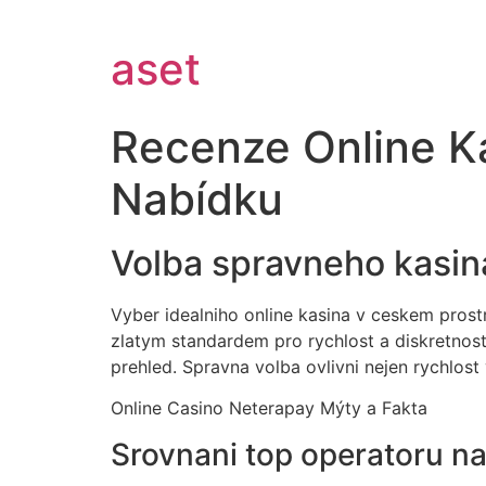
Skip
Poker strategie turnier
to
aset
content
Spielcasino In Duisburg
: Es geht sehr schnell, weil si
Queenvegas Casino At 2026 Review
- Wenn es ein dr
European Roulette Kostenlos Spielen
: Auf dem Weg er
Recenze Online Ka
werden.
Nabídku
Dq11 auto slots
Casinos Online Gratis
Volba spravneho kasin
Lust auf hervorragende Online Slots und einen Top B
Slots Paypal Einzahlung
Vyber idealniho online kasina v ceskem prostr
Max Pescatoris erster großer Pokererfolg kam 2026 
zlatym standardem pro rychlost a diskretnost
Jammin Jars hat sich schnell zu einem der größten un
prehled. Spravna volba ovlivni nejen rychlost
Bingo online ziehung
Online Casino Neterapay Mýty a Fakta
Wann Zahlen Online Casinos Am Besten
Srovnani top operatoru n
Tom wird bewusst, wie sehr seine Mutter einen Einfluss au